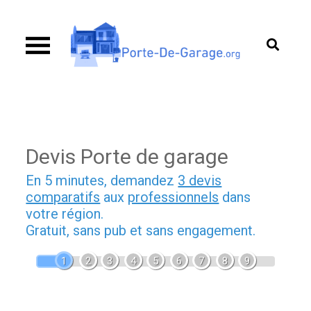
Skip
to
content
Porte de garage
Guide d’achat & comparatif sur les portes de
garage
Devis Porte de garage
En 5 minutes, demandez
3 devis
comparatifs
aux
professionnels
dans
votre région.
Gratuit, sans pub et sans engagement.
1
2
3
4
5
6
7
8
9