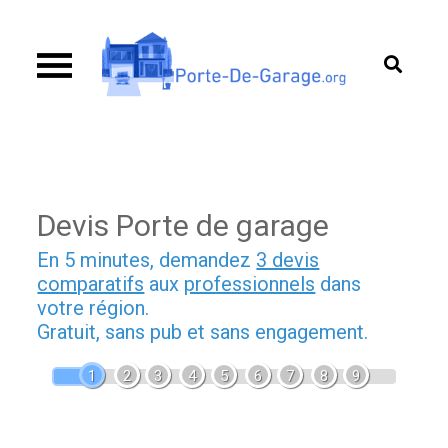
Skip
to
content
Porte de garage
Guide d’achat & comparatif sur les portes de
garage
Devis Porte de garage
En 5 minutes, demandez
3 devis
comparatifs
aux
professionnels
dans
votre région.
Gratuit, sans pub et sans engagement.
1
2
3
4
5
6
7
8
9