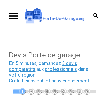
Skip
to
content
Guide d’achat & comparatif sur les portes de
Porte de garage
garage
Devis Porte de garage
En 5 minutes, demandez
3 devis
comparatifs
aux
professionnels
dans
votre région.
Gratuit, sans pub et sans engagement.
1
2
3
4
5
6
7
8
9