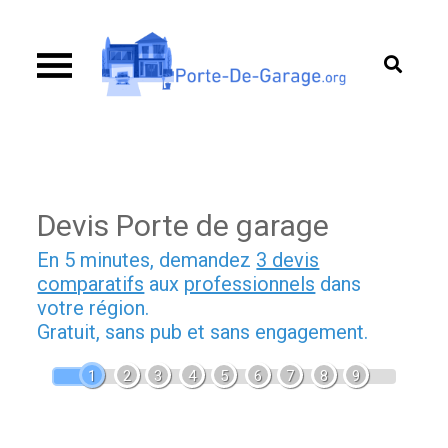
Skip
to
content
Porte de garage
Guide d’achat & comparatif sur les portes de
garage
Devis Porte de garage
En 5 minutes, demandez
3 devis
comparatifs
aux
professionnels
dans
votre région.
Gratuit, sans pub et sans engagement.
1
2
3
4
5
6
7
8
9