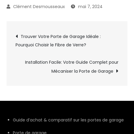
mai 7, 2024
Navigation
Trouver Votre Porte de Garage Idéale :
Pourquoi Choisir le Fibre de Verre?
de
l’article
Installation Facile: Votre Guide Complet pour
Mécaniser la Porte de Garage
Guide d’achat & comparatif sur les portes de garage
Porte de garage