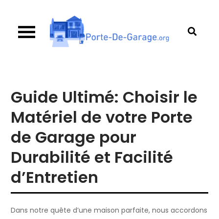
Skip
to
content
Porte de garage
Guide d’achat & comparatif sur les portes de
garage
Guide Ultimé: Choisir le
Matériel de votre Porte
de Garage pour
Durabilité et Facilité
d’Entretien
Dans notre quête d’une maison parfaite, nous accordons