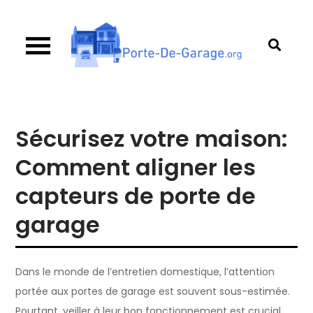
Skip
to
content
Porte de garage
Guide d’achat & comparatif sur les portes de
garage
Sécurisez votre maison:
Comment aligner les
capteurs de porte de
garage
Dans le monde de l’entretien domestique, l’attention
portée aux portes de garage est souvent sous-estimée.
Pourtant, veiller à leur bon fonctionnement est crucial