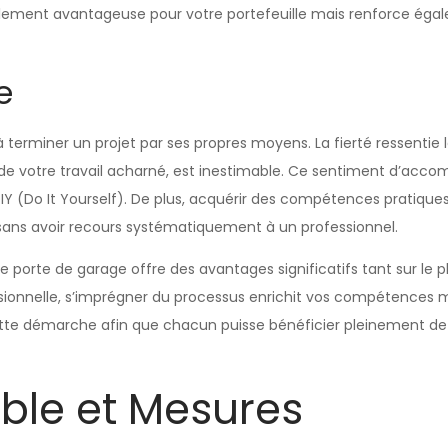
eulement avantageuse pour votre portefeuille mais renforce ég
e
à terminer un projet par ses propres moyens. La fierté ressentie
t de votre travail acharné, est inestimable. Ce sentiment d’acc
 DIY (Do It Yourself). De plus, acquérir des compétences pratiq
 sans avoir recours systématiquement à un professionnel.
ne porte de garage offre des avantages significatifs tant sur le
ssionnelle, s’imprégner du processus enrichit vos compétences 
cette démarche afin que chacun puisse bénéficier pleinement de 
able et Mesures