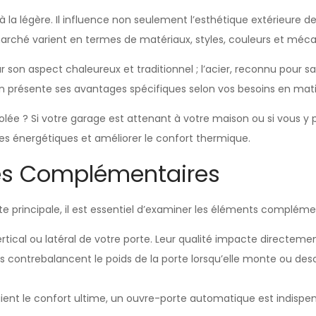
à la légère. Il influence non seulement l’esthétique extérieure d
 marché varient en termes de matériaux, styles, couleurs et méc
r son aspect chaleureux et traditionnel ; l’acier, reconnu pour sa 
cun présente ses avantages spécifiques selon vos besoins en mati
lée ? Si votre garage est attenant à votre maison ou si vous y
tes énergétiques et améliorer le confort thermique.
res Complémentaires
te principale, il est essentiel d’examiner les éléments complément
cal ou latéral de votre porte. Leur qualité impacte directement la
r ils contrebalancent le poids de la porte lorsqu’elle monte ou 
égient le confort ultime, un ouvre-porte automatique est indisp