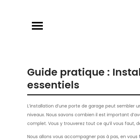
Skip
to
content
Porte de garage
Guide d’achat & comparatif sur les por
Guide pratique : Insta
essentiels
L’installation d’une porte de garage peut sembler un
niveaux. Nous savons combien il est important d’a
complet. Vous y trouverez tout ce qu’il vous faut, 
Nous allons vous accompagner pas à pas, en vous fo