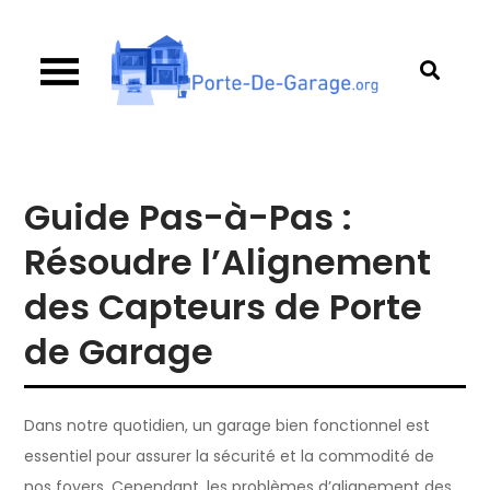
Skip
to
content
Porte de garage
Guide d’achat & comparatif sur les portes de
garage
Guide Pas-à-Pas :
Résoudre l’Alignement
des Capteurs de Porte
de Garage
Dans notre quotidien, un garage bien fonctionnel est
essentiel pour assurer la sécurité et la commodité de
nos foyers. Cependant, les problèmes d’alignement des