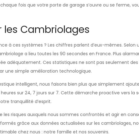
 chaque fois que votre porte de garage s’ouvre ou se ferme, vo
ur les Cambriolages
e à ces systèmes ? Les chiffres parlent d’eux-mêmes. Selon une
ambriolage a lieu toutes les 90 secondes en France. Plus alarma
risée adéquatement. Ces statistiques ne sont pas seulement des
par une simple amélioration technologique.
tique intelligent, nous faisons bien plus que simplement ajout
4 heures sur 24, 7 jours sur 7. Cette démarche proactive vers l
re tranquillité d’esprit.
les risques auxquels nous sommes confrontés et agir en cons
nformés grâce aux données actualisées sur les cambriolages, n
stimable chez nous : notre famille et nos souvenirs.