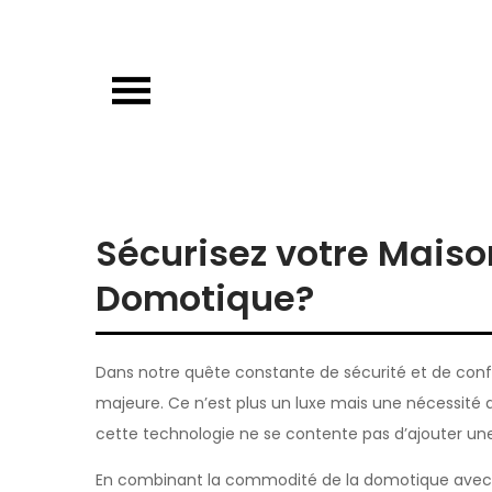
Skip
to
content
Porte de garage
Guide d’achat & comparatif sur les por
Sécurisez votre Maiso
Domotique?
Dans notre quête constante de sécurité et de conf
majeure. Ce n’est plus un luxe mais une nécessit
cette technologie ne se contente pas d’ajouter un
En combinant la commodité de la domotique avec la 