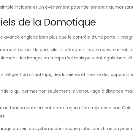
n simple incident et un événement potentiellement traumatisant
iels de la Domotique
 avancé englobe bien plus que le contrôle d’une porte. Il intèg
quement autour du domicile, ils détectent toute activité inhabitu
 seulement des images en temps réel mais peuvent également ê
ôle intelligent du chauffage, des lumières et même des appareils
ntielle qui permet non seulement le verrouillage à distance mai
forme fondamentalement notre façon d’interagir avec eux. Cela
rt.
age au sein du système domotique global constitue un pilier cen