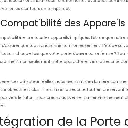
, et idéalement inclure des fonctionnalités avancées comme l
veiller les alentours en temps réel.
 Compatibilité des Appareils
mpatibilité entre tous les appareils impliqués. Est-ce que notre
our s’assurer que tout fonctionne harmonieusement. L’étape suiv
ification chaque fois que votre porte s’ouvre ou se ferme ? Sou
ransforment non seulement notre approche envers la sécurité d
riences utilisateur réelles, nous avons mis en lumière comment l
e objectif est clair : maximiser la sécurité tout en préservant l
as vers le futur ; nous créons activement un environnement plus
ien.
tégration de la Porte