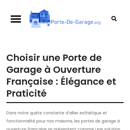
Skip
to
content
Porte de garage
Guide d’achat & comparatif sur les portes de
garage
Choisir une Porte de
Garage à Ouverture
Française : Élégance et
Praticité
Dans notre quête constante d’allier esthétique et
fonctionnalité pour nos maisons, les portes de garage à
ouverture française se présentent comme une solution