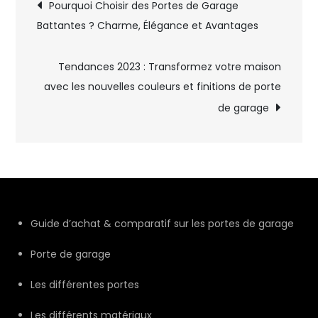
Navigation
Pourquoi Choisir des Portes de Garage
Battantes ? Charme, Élégance et Avantages
de
l’article
Tendances 2023 : Transformez votre maison
avec les nouvelles couleurs et finitions de porte
de garage
Guide d’achat & comparatif sur les portes de garage
Porte de garage
Les différentes portes
Les différents matériaux