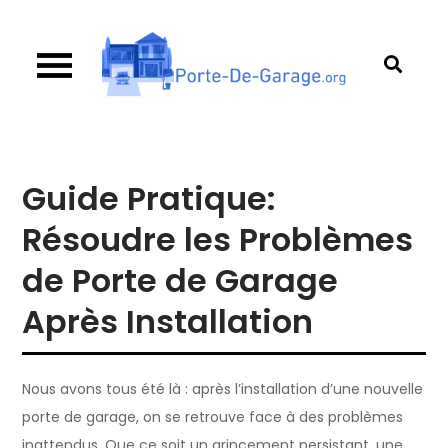
Skip
to
content
Porte de garage
Guide d’achat & comparatif sur les portes de
garage
Guide Pratique:
Résoudre les Problèmes
de Porte de Garage
Après Installation
Nous avons tous été là : après l’installation d’une nouvelle
porte de garage, on se retrouve face à des problèmes
inattendus. Que ce soit un grincement persistant, une