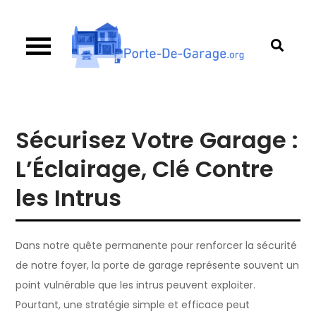
Skip
to
content
Porte de garage
Guide d’achat & comparatif sur les portes de
garage
Sécurisez Votre Garage :
L’Éclairage, Clé Contre
les Intrus
Dans notre quête permanente pour renforcer la sécurité
de notre foyer, la porte de garage représente souvent un
point vulnérable que les intrus peuvent exploiter.
Pourtant, une stratégie simple et efficace peut