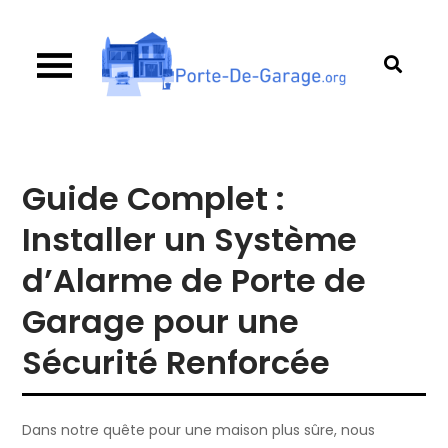
Skip
to
content
Porte de garage
Guide d’achat & comparatif sur les portes de
garage
Guide Complet :
Installer un Système
d’Alarme de Porte de
Garage pour une
Sécurité Renforcée
Dans notre quête pour une maison plus sûre, nous