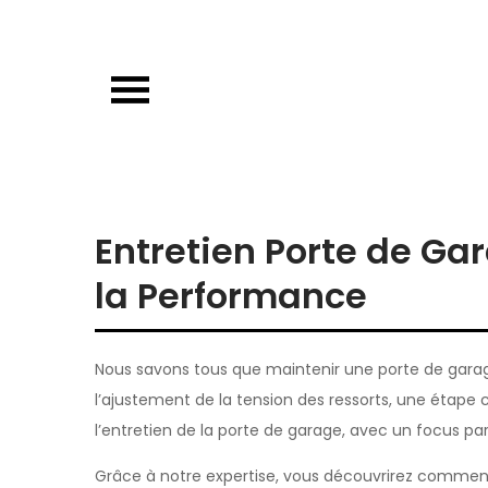
Skip
to
content
Porte de garage
Guide d’achat & comparatif sur les por
Entretien Porte de Gar
la Performance
Nous savons tous que maintenir une porte de garage 
l’ajustement de la tension des ressorts, une étape
l’entretien de la porte de garage, avec un focus part
Grâce à notre expertise, vous découvrirez comment