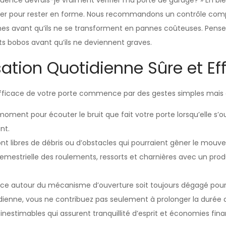
ence devrais-je vraiment vérifier ma porte de garage? » Eh bi
lier pour rester en forme. Nous recommandons un contrôle comp
lèmes avant qu’ils ne se transforment en pannes coûteuses. Pe
ts bobos avant qu’ils ne deviennent graves.
sation Quotidienne Sûre et Ef
et efficace de votre porte commence par des gestes simples mais 
oment pour écouter le bruit que fait votre porte lorsqu’elle s
nt.
ont libres de débris ou d’obstacles qui pourraient gêner le mouve
semestrielle des roulements, ressorts et charnières avec un prod
pace autour du mécanisme d’ouverture soit toujours dégagé pour 
idienne, vous ne contribuez pas seulement à prolonger la durée 
inestimables qui assurent tranquillité d’esprit et économies fina