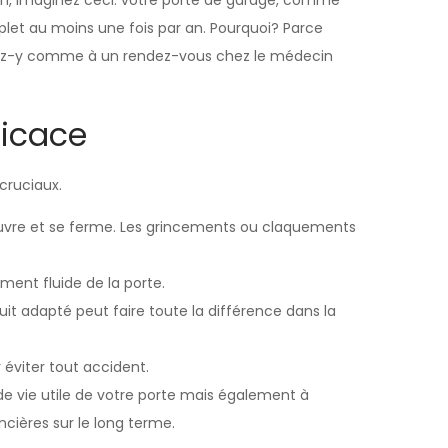
en, imaginez ceci: votre porte de garage, comme
let au moins une fois par an. Pourquoi? Parce
nsez-y comme à un rendez-vous chez le médecin
ficace
cruciaux.
’ouvre et se ferme. Les grincements ou claquements
ment fluide de la porte.
uit adapté peut faire toute la différence dans la
éviter tout accident.
de vie utile de votre porte mais également à
ncières sur le long terme.