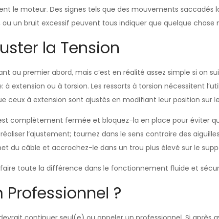
nt le moteur. Des signes tels que des mouvements saccadés lor
, ou un bruit excessif peuvent tous indiquer que quelque chose n
uster la Tension
nt au premier abord, mais c’est en réalité assez simple si on suit
à extension ou à torsion. Les ressorts à torsion nécessitent l’ut
 ceux à extension sont ajustés en modifiant leur position sur le 
 est complètement fermée et bloquez-la en place pour éviter qu
 réaliser l’ajustement; tournez dans le sens contraire des aiguil
et du câble et accrochez-le dans un trou plus élevé sur le supp
e toute la différence dans le fonctionnement fluide et sécurit
 Professionnel ?
devrait continuer seul(e) ou appeler un professionnel. Si aprè