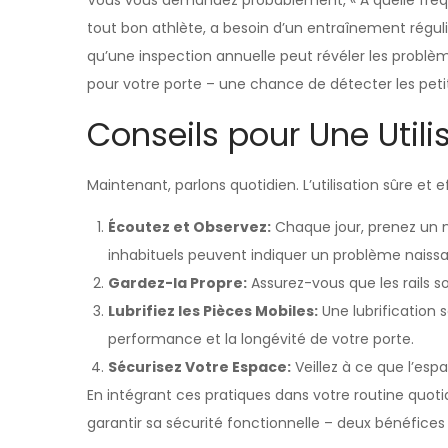
Vous vous demandez probablement, « À quelle fréqu
tout bon athlète, a besoin d’un entraînement régu
qu’une inspection annuelle peut révéler les prob
pour votre porte – une chance de détecter les peti
Conseils pour Une Utili
Maintenant, parlons quotidien. L’utilisation sûre 
Écoutez et Observez:
Chaque jour, prenez un m
inhabituels peuvent indiquer un problème naissa
Gardez-la Propre:
Assurez-vous que les rails s
Lubrifiez les Pièces Mobiles:
Une lubrification 
performance et la longévité de votre porte.
Sécurisez Votre Espace:
Veillez à ce que l’es
En intégrant ces pratiques dans votre routine quot
garantir sa sécurité fonctionnelle – deux bénéfices 