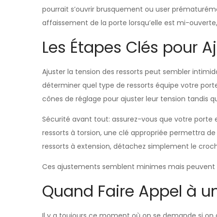
pourrait s’ouvrir brusquement ou user prématuréme
affaissement de la porte lorsqu’elle est mi-ouverte
Les Étapes Clés pour Aj
Ajuster la tension des ressorts peut sembler intimida
déterminer quel type de ressorts équipe votre porte: 
cônes de réglage pour ajuster leur tension tandis que
Sécurité avant tout: assurez-vous que votre porte
ressorts à torsion, une clé appropriée permettra de
ressorts à extension, détachez simplement le croch
Ces ajustements semblent minimes mais peuvent fair
Quand Faire Appel à un
Il y a toujours ce moment où on se demande si on 