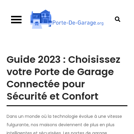
Skip
to
content
Porte de garage
Guide d’achat & comparatif sur les portes de
garage
Guide 2023 : Choisissez
votre Porte de Garage
Connectée pour
Sécurité et Confort
Dans un monde où la technologie évolue à une vitesse
fulgurante, nos maisons deviennent de plus en plus
intelligentes et sécurisées. Les portes de garage